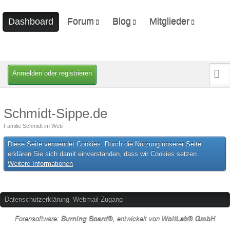
Forum
Blog
Mitglieder
Dashboard
Unerledigte Themen
Ungelesene Artikel
Letzte Aktivitäten
Benutzer online
Mitgliedersuche
Anmelden oder registrieren
Schmidt-Sippe.de
Familie Schmidt im Web
Diese Seite verwendet Cookies. Durch die Nutzung unserer Seite
erklären Sie sich damit einverstanden, dass wir Cookies setzen.
Weitere Informationen
Datenschutzerklärung
Webmail-Zugang
Forensoftware:
Burning Board®
, entwickelt von
WoltLab® GmbH