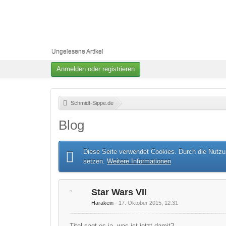
Ungelesene Artikel
Anmelden oder registrieren
Schmidt-Sippe.de
»
Blog
Diese Seite verwendet Cookies. Durch die Nutzun
setzen.
Weitere Informationen
Star Wars VII
Harakein
17. Oktober 2015, 12:31
Titel sagt es ja, was ist jetzt damit?