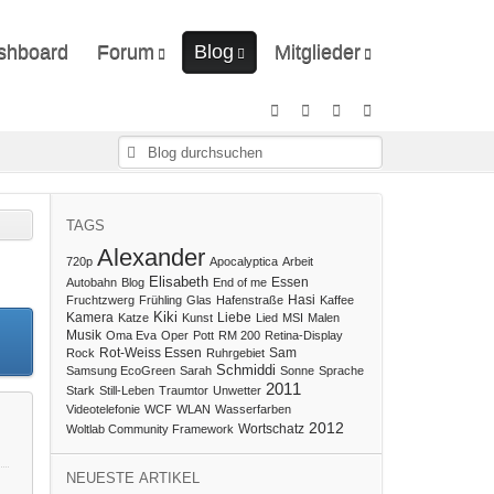
shboard
Forum
Blog
Mitglieder
Unerledigte Themen
Ungelesene Artikel
Letzte Aktivitäten
Benutzer online
Mitgliedersuche
TAGS
Alexander
720p
Apocalyptica
Arbeit
Elisabeth
Essen
Autobahn
Blog
End of me
Hasi
Fruchtzwerg
Frühling
Glas
Hafenstraße
Kaffee
Kiki
Kamera
Liebe
Katze
Kunst
Lied
MSI
Malen
Musik
Oma Eva
Oper
Pott
RM 200
Retina-Display
Rot-Weiss Essen
Sam
Rock
Ruhrgebiet
Schmiddi
Samsung EcoGreen
Sarah
Sonne
Sprache
2011
Stark
Still-Leben
Traumtor
Unwetter
Videotelefonie
WCF
WLAN
Wasserfarben
2012
Wortschatz
Woltlab Community Framework
NEUESTE ARTIKEL