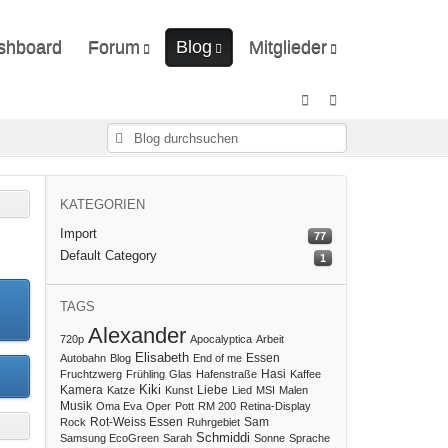
shboard
Forum
Blog
Mitglieder
Unerledigte Themen
Ungelesene Artikel
Letzte Aktivitäten
Benutzer online
Mitgliedersuche
KATEGORIEN
Import
77
Default Category
1
TAGS
Alexander
720p
Apocalyptica
Arbeit
Elisabeth
Essen
Autobahn
Blog
End of me
Hasi
Fruchtzwerg
Frühling
Glas
Hafenstraße
Kaffee
Kiki
Kamera
Liebe
Katze
Kunst
Lied
MSI
Malen
Musik
Oma Eva
Oper
Pott
RM 200
Retina-Display
Rot-Weiss Essen
Sam
Rock
Ruhrgebiet
Schmiddi
Samsung EcoGreen
Sarah
Sonne
Sprache