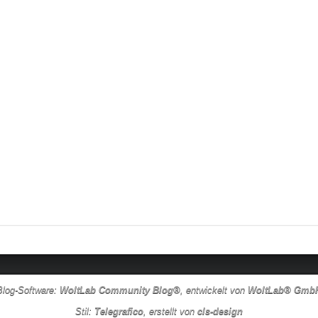
Blog-Software:
WoltLab Community Blog®
, entwickelt von
WoltLab® Gmb
Stil:
Telegrafico
, erstellt von
cls-design