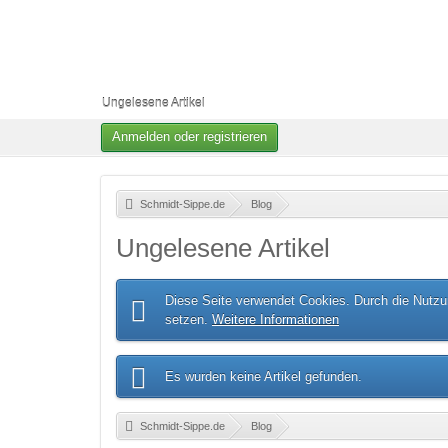
Ungelesene Artikel
Anmelden oder registrieren
Schmidt-Sippe.de
»
Blog
»
Ungelesene Artikel
Diese Seite verwendet Cookies. Durch die Nutzun
setzen.
Weitere Informationen
Es wurden keine Artikel gefunden.
Schmidt-Sippe.de
»
Blog
»