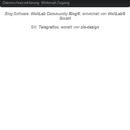
Datenschutzerklärung
Webmail-Zugang
Blog-Software:
WoltLab Community Blog®
, entwickelt von
WoltLab®
GmbH
Stil:
Telegrafico
, erstellt von
cls-design