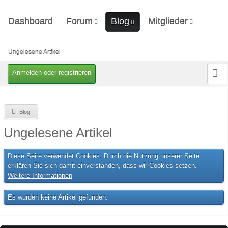
Dashboard
Forum
Mitglieder
Blog
Unerledigte Themen
Letzte Aktivitäten
Ungelesene Artikel
Benutzer online
Ungelesene Artikel
Mitgliedersuche
Anmelden oder registrieren
Blog
Ungelesene Artikel
Diese Seite verwendet Cookies. Durch die Nutzung unserer Seite
erklären Sie sich damit einverstanden, dass wir Cookies setzen.
Weitere Informationen
Es wurden keine Artikel gefunden.