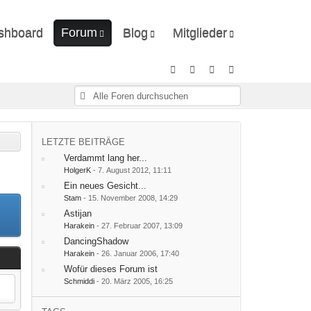
shboard
Forum
Blog
Mitglieder
Unerledigte Themen
Ungelesene Artikel
Letzte Aktivitäten
Benutzer online
Mitgliedersuche
LETZTE BEITRÄGE
Verdammt lang her...
HolgerK
-
7. August 2012, 11:11
Ein neues Gesicht...
Stam
-
15. November 2008, 14:29
Astijan
Harakein
-
27. Februar 2007, 13:09
DancingShadow
Harakein
-
26. Januar 2006, 17:40
Wofür dieses Forum ist
Schmiddi
-
20. März 2005, 16:25