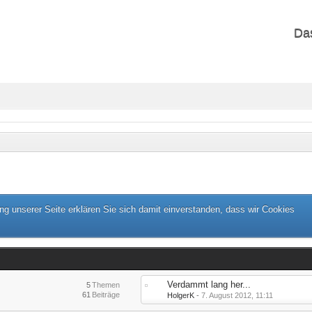
Da
g unserer Seite erklären Sie sich damit einverstanden, dass wir Cookies
Verdammt lang her...
5
Themen
61
Beiträge
HolgerK
-
7. August 2012, 11:11