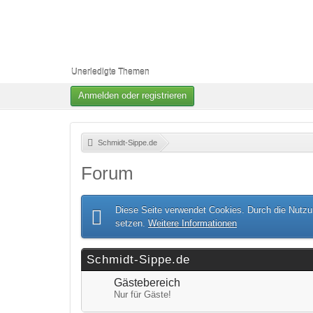
Unerledigte Themen
Anmelden oder registrieren
Schmidt-Sippe.de
»
Forum
Diese Seite verwendet Cookies. Durch die Nutzun
setzen.
Weitere Informationen
Schmidt-Sippe.de
Gästebereich
Nur für Gäste!