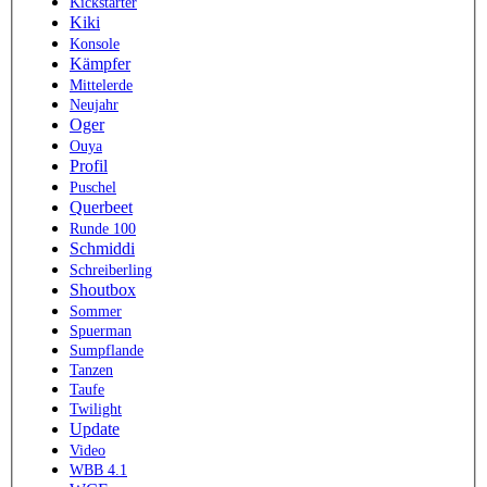
Kickstarter
Kiki
Konsole
Kämpfer
Mittelerde
Neujahr
Oger
Ouya
Profil
Puschel
Querbeet
Runde 100
Schmiddi
Schreiberling
Shoutbox
Sommer
Spuerman
Sumpflande
Tanzen
Taufe
Twilight
Update
Video
WBB 4.1