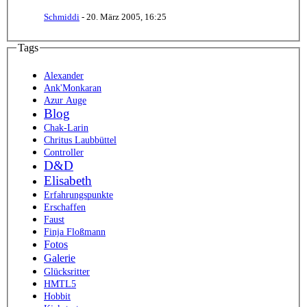
Schmiddi
-
20. März 2005, 16:25
Tags
Alexander
Ank'Monkaran
Azur Auge
Blog
Chak-Larin
Chritus Laubbüttel
Controller
D&D
Elisabeth
Erfahrungspunkte
Erschaffen
Faust
Finja Floßmann
Fotos
Galerie
Glücksritter
HMTL5
Hobbit