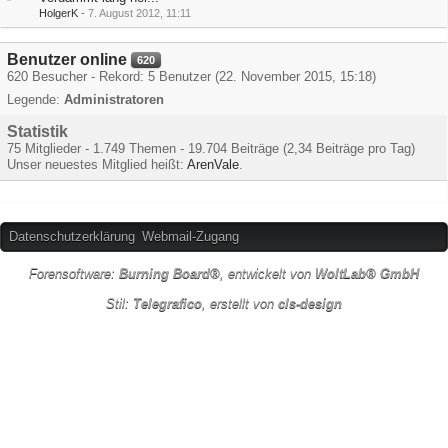
HolgerK
-
7. August 2012, 11:11
Benutzer online
620
620 Besucher - Rekord: 5 Benutzer (
22. November 2015, 15:18
)
Legende:
Administratoren
Statistik
75 Mitglieder - 1.749 Themen - 19.704 Beiträge (2,34 Beiträge pro Tag)
Unser neuestes Mitglied heißt:
ArenVale
.
Datenschutzerklärung
Webmail-Zugang
Forensoftware:
Burning Board®
, entwickelt von
WoltLab® GmbH
Stil:
Telegrafico
, erstellt von
cls-design