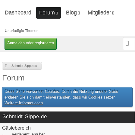
Dashboard
Blog
Mitglieder
Forum
Ungelesene Artikel
Letzte Aktivitäten
Unerledigte Themen
Benutzer online
Unerledigte Themen
Mitgliedersuche
Anmelden oder registrieren
Schmidt-Sippe.de
Forum
Diese Seite verwendet Cookies. Durch die Nutzung unserer Seite
erklären Sie sich damit einverstanden, dass wir Cookies setzen.
Weitere Informationen
Schmidt-Sippe.de
Gästebereich
Verdammt lang her...