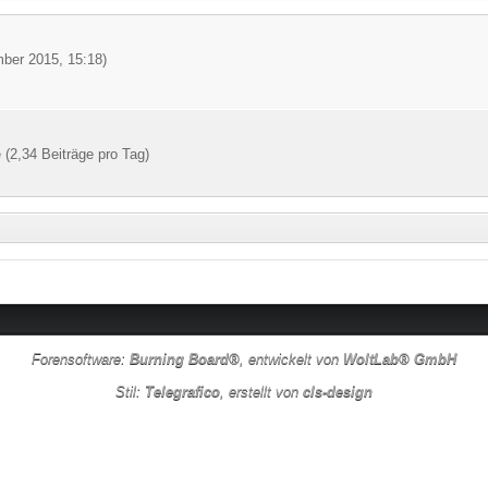
ber 2015, 15:18
)
 (2,34 Beiträge pro Tag)
Forensoftware:
Burning Board®
, entwickelt von
WoltLab® GmbH
Stil:
Telegrafico
, erstellt von
cls-design