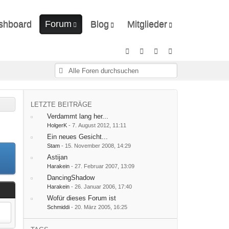
shboard
Forum
Blog
Mitglieder
Unerledigte Themen
Ungelesene Artikel
Letzte Aktivitäten
Benutzer online
Mitgliedersuche
LETZTE BEITRÄGE
Verdammt lang her...
HolgerK
-
7. August 2012, 11:11
Ein neues Gesicht...
Stam
-
15. November 2008, 14:29
Astijan
Harakein
-
27. Februar 2007, 13:09
DancingShadow
Harakein
-
26. Januar 2006, 17:40
Wofür dieses Forum ist
Schmiddi
-
20. März 2005, 16:25