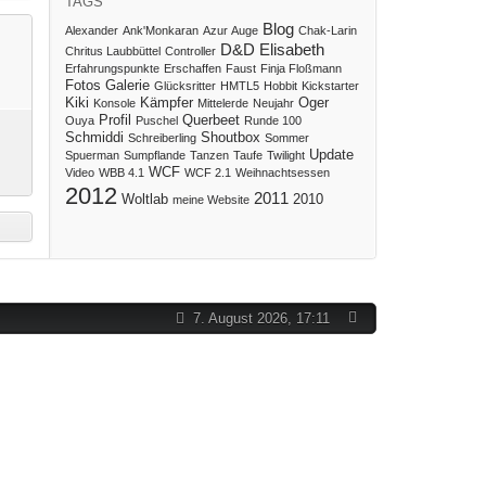
TAGS
Blog
Alexander
Ank'Monkaran
Azur Auge
Chak-Larin
D&D
Elisabeth
Chritus Laubbüttel
Controller
Erfahrungspunkte
Erschaffen
Faust
Finja Floßmann
Fotos
Galerie
Glücksritter
HMTL5
Hobbit
Kickstarter
Kiki
Kämpfer
Oger
Konsole
Mittelerde
Neujahr
Profil
Querbeet
Ouya
Puschel
Runde 100
Schmiddi
Shoutbox
Schreiberling
Sommer
Update
Spuerman
Sumpflande
Tanzen
Taufe
Twilight
WCF
Video
WBB 4.1
WCF 2.1
Weihnachtsessen
2012
2011
Woltlab
2010
meine Website
7. August 2026, 17:11