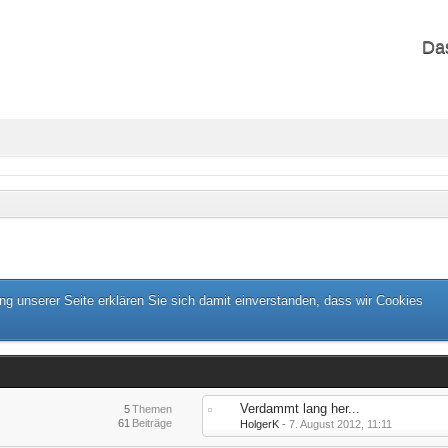
Da
g unserer Seite erklären Sie sich damit einverstanden, dass wir Cookies
Verdammt lang her...
5
Themen
61
Beiträge
HolgerK
-
7. August 2012, 11:11