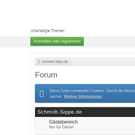
Unerledigte Themen
Anmelden oder registrieren
Schmidt-Sippe.de
»
Forum
Diese Seite verwendet Cookies. Durch die Nutzun
setzen.
Weitere Informationen
Schmidt-Sippe.de
Gästebereich
Nur für Gäste!