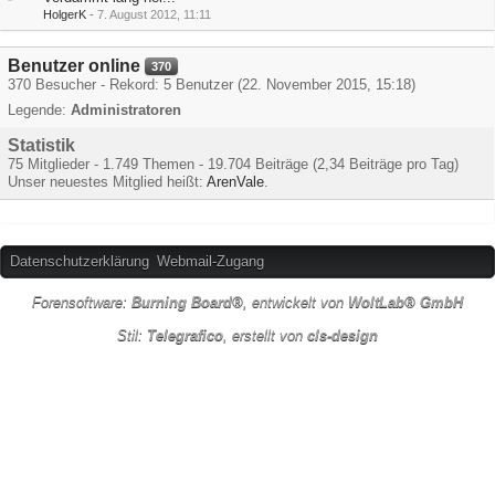
HolgerK
-
7. August 2012, 11:11
Benutzer online
370
370 Besucher - Rekord: 5 Benutzer (
22. November 2015, 15:18
)
Legende:
Administratoren
Statistik
75 Mitglieder - 1.749 Themen - 19.704 Beiträge (2,34 Beiträge pro Tag)
Unser neuestes Mitglied heißt:
ArenVale
.
Datenschutzerklärung
Webmail-Zugang
Forensoftware:
Burning Board®
, entwickelt von
WoltLab® GmbH
Stil:
Telegrafico
, erstellt von
cls-design