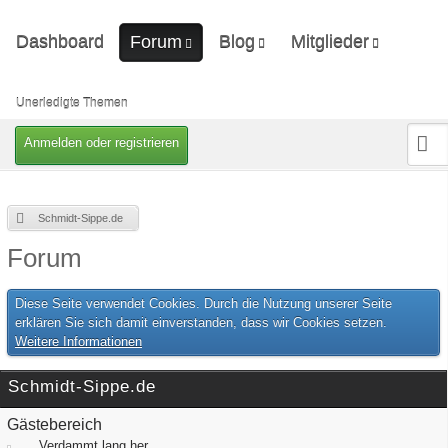
Dashboard
Blog
Mitglieder
Forum
Ungelesene Artikel
Letzte Aktivitäten
Unerledigte Themen
Benutzer online
Unerledigte Themen
Mitgliedersuche
Anmelden oder registrieren
Schmidt-Sippe.de
Forum
Diese Seite verwendet Cookies. Durch die Nutzung unserer Seite
erklären Sie sich damit einverstanden, dass wir Cookies setzen.
Weitere Informationen
Schmidt-Sippe.de
Gästebereich
Verdammt lang her...