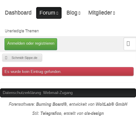
Dashboard
Blog
Mitglieder
Forum
Ungelesene Artikel
Letzte Aktivitäten
Unerledigte Themen
Benutzer online
Unerledigte Themen
Mitgliedersuche
Anmelden oder registrieren
Schmidt-Sippe.de
Es wurde kein Eintrag gefunden.
Datenschutzerklärung
Webmail-Zugang
Forensoftware:
Burning Board®
, entwickelt von
WoltLab® GmbH
Stil:
Telegrafico
, erstellt von
cls-design