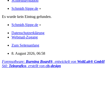
Schnellnavigation
Schmidt-Sippe.de
»
Es wurde kein Eintrag gefunden.
Schmidt-Sippe.de
»
Datenschutzerklärung
Webmail-Zugang
Zum Seitenanfang
8. August 2026, 06:58
Forensoftware:
Burning Board®
, entwickelt von
WoltLab® GmbH
Stil:
Telegrafico
, erstellt von
cls-design