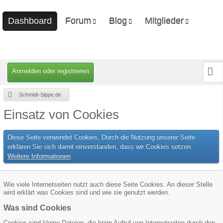
Forum
Blog
Mitglieder
Dashboard
Unerledigte Themen
Ungelesene Artikel
Letzte Aktivitäten
Benutzer online
Mitgliedersuche
Anmelden oder registrieren
Schmidt-Sippe.de
Einsatz von Cookies
Diese Seite verwendet Cookies. Durch die Nutzung unserer Seite
erklären Sie sich damit einverstanden, dass wir Cookies setzen.
Weitere Informationen
Wie viele Internetseiten nutzt auch diese Seite Cookies. An dieser Stelle
wird erklärt was Cookies sind und wie sie genutzt werden.
Was sind Cookies
Cookies sind kleine Dateien, die beim Aufruf von Internetseiten durch den