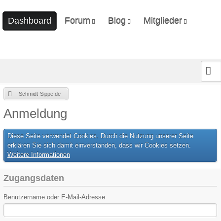
Forum
Blog
Mitglieder
Dashboard
Unerledigte Themen
Ungelesene Artikel
Letzte Aktivitäten
Benutzer online
Mitgliedersuche
Schmidt-Sippe.de
Anmeldung
Diese Seite verwendet Cookies. Durch die Nutzung unserer Seite
erklären Sie sich damit einverstanden, dass wir Cookies setzen.
Weitere Informationen
Zugangsdaten
Benutzername oder E-Mail-Adresse