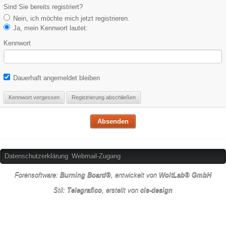
Sind Sie bereits registriert?
Nein, ich möchte mich jetzt registrieren.
Ja, mein Kennwort lautet:
Kennwort
Dauerhaft angemeldet bleiben
Kennwort vergessen
Registrierung abschließen
Datenschutzerklärung
Webmail-Zugang
Forensoftware:
Burning Board®
, entwickelt von
WoltLab® GmbH
Stil:
Telegrafico
, erstellt von
cls-design