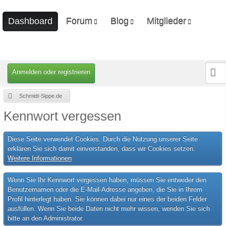
Forum
Blog
Mitglieder
Dashboard
Unerledigte Themen
Ungelesene Artikel
Letzte Aktivitäten
Benutzer online
Mitgliedersuche
Anmelden oder registrieren
Schmidt-Sippe.de
Kennwort vergessen
Diese Seite verwendet Cookies. Durch die Nutzung unserer Seite
erklären Sie sich damit einverstanden, dass wir Cookies setzen.
Weitere Informationen
Wenn Sie Ihr Kennwort vergessen haben, müssen Sie entweder den
Benutzernamen oder die E-Mail-Adresse angeben, die Sie in Ihrem
Profil hinterlegt haben. Sie können dabei nur eines der beiden Felder
ausfüllen. Wenn Sie beide Daten nicht mehr wissen, wenden Sie sich
bitte an den Administrator.