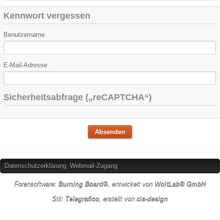
Kennwort vergessen
Benutzername
E-Mail-Adresse
Sicherheitsabfrage („reCAPTCHA“)
Datenschutzerklärung
Webmail-Zugang
Forensoftware:
Burning Board®
, entwickelt von
WoltLab® GmbH
Stil:
Telegrafico
, erstellt von
cls-design