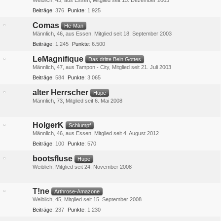
Weiblich
45
aus Essen
Mitglied seit 15. Dezember 2003
Beiträge
376
Punkte
1.925
Comas
He-Man
Männlich
46
aus Essen
Mitglied seit 18. September 2003
Beiträge
1.245
Punkte
6.500
LeMagnifique
Das dritte Bein Gottes
Männlich
47
aus Tampon - City
Mitglied seit 21. Juli 2003
Beiträge
584
Punkte
3.065
alter Herrscher
Hupe
Männlich
73
Mitglied seit 6. Mai 2008
HolgerK
Schlumpf
Männlich
46
aus Essen
Mitglied seit 4. August 2012
Beiträge
100
Punkte
570
bootsfluse
Hupe
Weiblich
Mitglied seit 24. November 2008
T!ne
Arthrose-Amazone
Weiblich
45
Mitglied seit 15. September 2008
Beiträge
237
Punkte
1.230