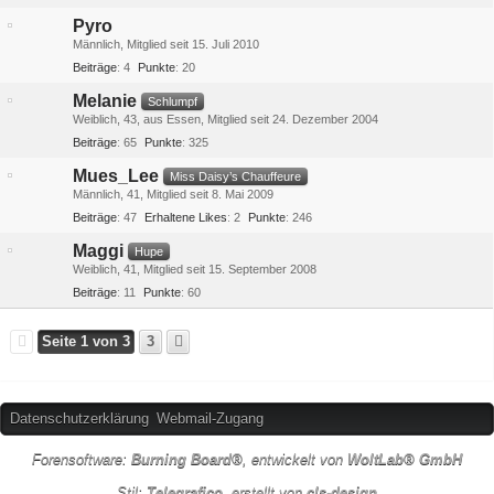
Pyro
Männlich
Mitglied seit 15. Juli 2010
Beiträge
4
Punkte
20
Melanie
Schlumpf
Weiblich
43
aus Essen
Mitglied seit 24. Dezember 2004
Beiträge
65
Punkte
325
Mues_Lee
Miss Daisy’s Chauffeure
Männlich
41
Mitglied seit 8. Mai 2009
Beiträge
47
Erhaltene Likes
2
Punkte
246
Maggi
Hupe
Weiblich
41
Mitglied seit 15. September 2008
Beiträge
11
Punkte
60
Seite 1 von 3
3
Datenschutzerklärung
Webmail-Zugang
Forensoftware:
Burning Board®
, entwickelt von
WoltLab® GmbH
Stil:
Telegrafico
, erstellt von
cls-design