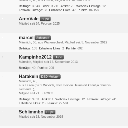
Männlich
46
aus Essen
Mitglied seit 16. Juni 2003
Beiträge
3.343
Bilder
3.211
Artikel
75
Webdisk Einträge
12
Lexikon Einträge
68
Erhaltene Likes
47
Punkte
84.158
ArenVale
Hupe
Mitglied seit 24. Februar 2025
marcel
Schlumpf
Männlich
53
aus Wattenscheid
Mitglied seit 5. November 2012
Beiträge
135
Erhaltene Likes
2
Punkte
692
Kampinho2012
Hupe
Männlich
Mitglied seit 14. September 2013
Beiträge
40
Punkte
205
Harakein
D&D Meister
Männlich
48
aus Essen (nicht Wirklich, aber meinen Heimatort kennt ja ohnehin
niemand...)
Mitglied seit 21. Juli 2003
Beiträge
3.611
Artikel
1
Webdisk Einträge
12
Lexikon Einträge
241
Erhaltene Likes
25
Punkte
22.501
Schlimmbo
Hupe
Mitglied seit 13. November 2015