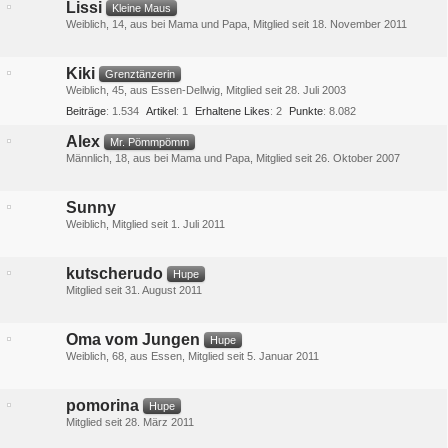
Lissi
Kleine Maus
Weiblich
14
aus bei Mama und Papa
Mitglied seit 18. November 2011
Kiki
Grenztänzerin
Weiblich
45
aus Essen-Dellwig
Mitglied seit 28. Juli 2003
Beiträge
1.534
Artikel
1
Erhaltene Likes
2
Punkte
8.082
Alex
Mr. Pömmpömm
Männlich
18
aus bei Mama und Papa
Mitglied seit 26. Oktober 2007
Sunny
Weiblich
Mitglied seit 1. Juli 2011
kutscherudo
Hupe
Mitglied seit 31. August 2011
Oma vom Jungen
Hupe
Weiblich
68
aus Essen
Mitglied seit 5. Januar 2011
pomorina
Hupe
Mitglied seit 28. März 2011