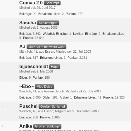
Comas 2.0
Schlumpf
Mitglied seit 29. Juni 2017
Beiträge
90
Erhaltene Likes
2
Punkte
477
Sascha
Schlumpfgott
Mitglied seit 8. August 2003
Beiträge
3.342
Webdisk Einträge
1
Lexikon Einträge
2
Erhaltene Likes
9
Punkte
18.044
AJ
Marshal of the weird west
Männlich
41
aus Essen
Mitglied seit 22. Juli 2003
Beiträge
617
Erhaltene Likes
1
Punkte
3.261
bijueschmidt
Hupe
Mitglied seit 9. Mai 2008
Bilder
9
Punkte
180
~Ebo~
Miss Daisy
Weiblich
41
aus Ausem Bauch
Mitglied seit 22. Juli 2003
Beiträge
2.850
Bilder
191
Artikel
1
Erhaltene Likes
41
Punkte
19.326
Puschel
Großer Schlumpf
Weiblich
46
aus Essen
Mitglied seit 5. Dezember 2003
Beiträge
286
Punkte
1.465
Anika
Großer Schlumpf