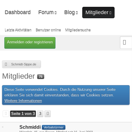
Dashboard
Forum
Blog
Mitglieder
Unerledigte Themen
Ungelesene Artikel
Letzte Aktivitäten
Benutzer online
Letzte Aktivitäten
Benutzer online
Mitgliedersuche
Mitgliedersuche
Anmelden oder registrieren
Schmidt-Sippe.de
Mitglieder
75
Diese Seite verwendet Cookies. Durch die Nutzung unserer Seite
erklären Sie sich damit einverstanden, dass wir Cookies setzen.
Weitere Informationen
Seite 1 von 3
3
Schmiddi
Verbalstürmer