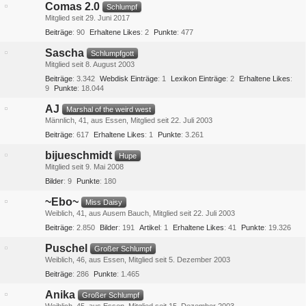
Comas 2.0
Schlumpf
Mitglied seit 29. Juni 2017
Beiträge
90
Erhaltene Likes
2
Punkte
477
Sascha
Schlumpfgott
Mitglied seit 8. August 2003
Beiträge
3.342
Webdisk Einträge
1
Lexikon Einträge
2
Erhaltene Likes
9
Punkte
18.044
AJ
Marshal of the weird west
Männlich
41
aus Essen
Mitglied seit 22. Juli 2003
Beiträge
617
Erhaltene Likes
1
Punkte
3.261
bijueschmidt
Hupe
Mitglied seit 9. Mai 2008
Bilder
9
Punkte
180
~Ebo~
Miss Daisy
Weiblich
41
aus Ausem Bauch
Mitglied seit 22. Juli 2003
Beiträge
2.850
Bilder
191
Artikel
1
Erhaltene Likes
41
Punkte
19.326
Puschel
Großer Schlumpf
Weiblich
46
aus Essen
Mitglied seit 5. Dezember 2003
Beiträge
286
Punkte
1.465
Anika
Großer Schlumpf