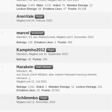
Männlich
46
aus Essen
Mitglied seit 16. Juni 2003
Beiträge
3.343
Bilder
3.211
Artikel
75
Webdisk Einträge
12
Lexikon Einträge
68
Erhaltene Likes
47
Punkte
84.158
ArenVale
Hupe
Mitglied seit 24. Februar 2025
marcel
Schlumpf
Männlich
53
aus Wattenscheid
Mitglied seit 5. November 2012
Beiträge
135
Erhaltene Likes
2
Punkte
692
Kampinho2012
Hupe
Männlich
Mitglied seit 14. September 2013
Beiträge
40
Punkte
205
Harakein
D&D Meister
Männlich
48
aus Essen (nicht Wirklich, aber meinen Heimatort kennt ja ohnehin
niemand...)
Mitglied seit 21. Juli 2003
Beiträge
3.611
Artikel
1
Webdisk Einträge
12
Lexikon Einträge
241
Erhaltene Likes
25
Punkte
22.501
Schlimmbo
Hupe
Mitglied seit 13. November 2015