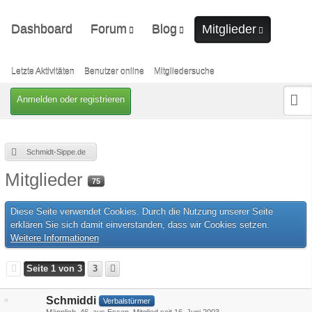
Dashboard
Forum
Blog
Mitglieder
Unerledigte Themen
Ungelesene Artikel
Letzte Aktivitäten
Benutzer online
Letzte Aktivitäten
Benutzer online
Mitgliedersuche
Mitgliedersuche
Anmelden oder registrieren
Schmidt-Sippe.de
Mitglieder
75
Diese Seite verwendet Cookies. Durch die Nutzung unserer Seite
erklären Sie sich damit einverstanden, dass wir Cookies setzen.
Weitere Informationen
Seite 1 von 3
3
Schmiddi
Verbalstürmer