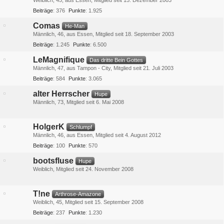
Weiblich
45
aus Essen
Mitglied seit 15. Dezember 2003
Beiträge
376
Punkte
1.925
Comas
He-Man
Männlich
46
aus Essen
Mitglied seit 18. September 2003
Beiträge
1.245
Punkte
6.500
LeMagnifique
Das dritte Bein Gottes
Männlich
47
aus Tampon - City
Mitglied seit 21. Juli 2003
Beiträge
584
Punkte
3.065
alter Herrscher
Hupe
Männlich
73
Mitglied seit 6. Mai 2008
HolgerK
Schlumpf
Männlich
46
aus Essen
Mitglied seit 4. August 2012
Beiträge
100
Punkte
570
bootsfluse
Hupe
Weiblich
Mitglied seit 24. November 2008
T!ne
Arthrose-Amazone
Weiblich
45
Mitglied seit 15. September 2008
Beiträge
237
Punkte
1.230