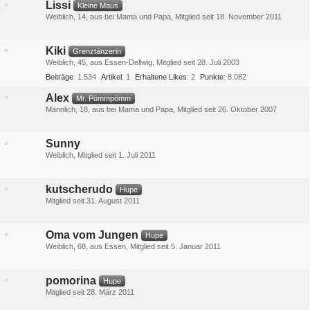
Lissi
Kleine Maus
Weiblich
14
aus bei Mama und Papa
Mitglied seit 18. November 2011
Kiki
Grenztänzerin
Weiblich
45
aus Essen-Dellwig
Mitglied seit 28. Juli 2003
Beiträge
1.534
Artikel
1
Erhaltene Likes
2
Punkte
8.082
Alex
Mr. Pömmpömm
Männlich
18
aus bei Mama und Papa
Mitglied seit 26. Oktober 2007
Sunny
Weiblich
Mitglied seit 1. Juli 2011
kutscherudo
Hupe
Mitglied seit 31. August 2011
Oma vom Jungen
Hupe
Weiblich
68
aus Essen
Mitglied seit 5. Januar 2011
pomorina
Hupe
Mitglied seit 28. März 2011