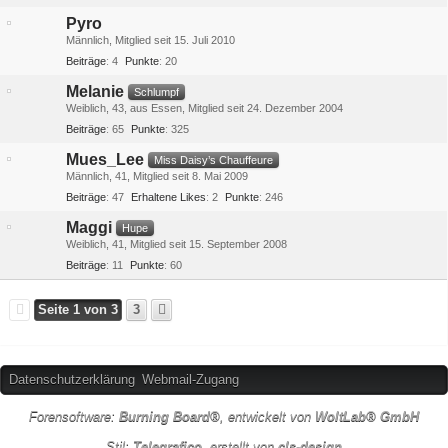
Pyro
Männlich
Mitglied seit 15. Juli 2010
Beiträge
4
Punkte
20
Melanie
Schlumpf
Weiblich
43
aus Essen
Mitglied seit 24. Dezember 2004
Beiträge
65
Punkte
325
Mues_Lee
Miss Daisy’s Chauffeure
Männlich
41
Mitglied seit 8. Mai 2009
Beiträge
47
Erhaltene Likes
2
Punkte
246
Maggi
Hupe
Weiblich
41
Mitglied seit 15. September 2008
Beiträge
11
Punkte
60
Seite 1 von 3
3
Datenschutzerklärung
Webmail-Zugang
Forensoftware:
Burning Board®
, entwickelt von
WoltLab® GmbH
Stil:
Telegrafico
, erstellt von
cls-design