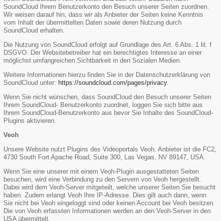
SoundCloud Ihrem Benutzerkonto den Besuch unserer Seiten zuordnen.
Wir weisen darauf hin, dass wir als Anbieter der Seiten keine Kenntnis
vom Inhalt der übermittelten Daten sowie deren Nutzung durch
SoundCloud erhalten.
Die Nutzung von SoundCloud erfolgt auf Grundlage des Art. 6 Abs. 1 lit. f
DSGVO. Der Websitebetreiber hat ein berechtigtes Interesse an einer
möglichst umfangreichen Sichtbarkeit in den Sozialen Medien.
Weitere Informationen hierzu finden Sie in der Datenschutzerklärung von
SoundCloud unter:
https://soundcloud.com/pages/privacy
.
Wenn Sie nicht wünschen, dass SoundCloud den Besuch unserer Seiten
Ihrem SoundCloud- Benutzerkonto zuordnet, loggen Sie sich bitte aus
Ihrem SoundCloud-Benutzerkonto aus bevor Sie Inhalte des SoundCloud-
Plugins aktivieren.
Veoh
Unsere Website nutzt Plugins des Videoportals Veoh. Anbieter ist die FC2,
4730 South Fort Apache Road, Suite 300, Las Vegas, NV 89147, USA.
Wenn Sie eine unserer mit einem Veoh-Plugin ausgestatteten Seiten
besuchen, wird eine Verbindung zu den Servern von Veoh hergestellt.
Dabei wird dem Veoh-Server mitgeteilt, welche unserer Seiten Sie besucht
haben. Zudem erlangt Veoh Ihre IP-Adresse. Dies gilt auch dann, wenn
Sie nicht bei Veoh eingeloggt sind oder keinen Account bei Veoh besitzen.
Die von Veoh erfassten Informationen werden an den Veoh-Server in den
USA übermittelt.