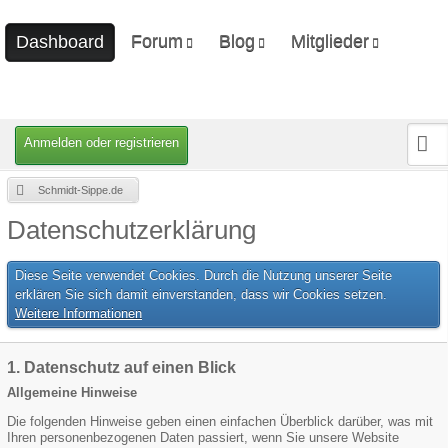
Forum
Blog
Mitglieder
Dashboard
Unerledigte Themen
Ungelesene Artikel
Letzte Aktivitäten
Benutzer online
Mitgliedersuche
Anmelden oder registrieren
Schmidt-Sippe.de
Datenschutzerklärung
Diese Seite verwendet Cookies. Durch die Nutzung unserer Seite
erklären Sie sich damit einverstanden, dass wir Cookies setzen.
Weitere Informationen
1. Datenschutz auf einen Blick
Allgemeine Hinweise
Die folgenden Hinweise geben einen einfachen Überblick darüber, was mit
Ihren personenbezogenen Daten passiert, wenn Sie unsere Website