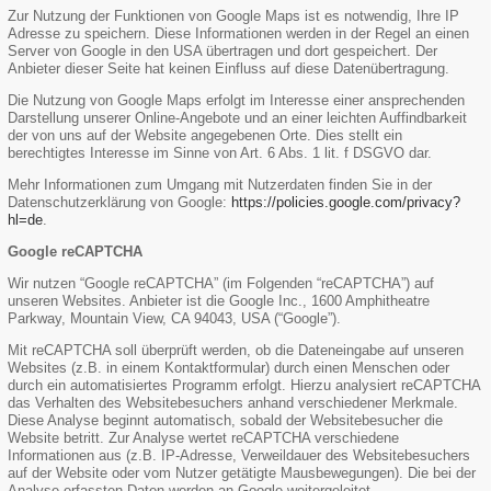
Zur Nutzung der Funktionen von Google Maps ist es notwendig, Ihre IP
Adresse zu speichern. Diese Informationen werden in der Regel an einen
Server von Google in den USA übertragen und dort gespeichert. Der
Anbieter dieser Seite hat keinen Einfluss auf diese Datenübertragung.
Die Nutzung von Google Maps erfolgt im Interesse einer ansprechenden
Darstellung unserer Online-Angebote und an einer leichten Auffindbarkeit
der von uns auf der Website angegebenen Orte. Dies stellt ein
berechtigtes Interesse im Sinne von Art. 6 Abs. 1 lit. f DSGVO dar.
Mehr Informationen zum Umgang mit Nutzerdaten finden Sie in der
Datenschutzerklärung von Google:
https://policies.google.com/privacy?
hl=de
.
Google reCAPTCHA
Wir nutzen “Google reCAPTCHA” (im Folgenden “reCAPTCHA”) auf
unseren Websites. Anbieter ist die Google Inc., 1600 Amphitheatre
Parkway, Mountain View, CA 94043, USA (“Google”).
Mit reCAPTCHA soll überprüft werden, ob die Dateneingabe auf unseren
Websites (z.B. in einem Kontaktformular) durch einen Menschen oder
durch ein automatisiertes Programm erfolgt. Hierzu analysiert reCAPTCHA
das Verhalten des Websitebesuchers anhand verschiedener Merkmale.
Diese Analyse beginnt automatisch, sobald der Websitebesucher die
Website betritt. Zur Analyse wertet reCAPTCHA verschiedene
Informationen aus (z.B. IP-Adresse, Verweildauer des Websitebesuchers
auf der Website oder vom Nutzer getätigte Mausbewegungen). Die bei der
Analyse erfassten Daten werden an Google weitergeleitet.