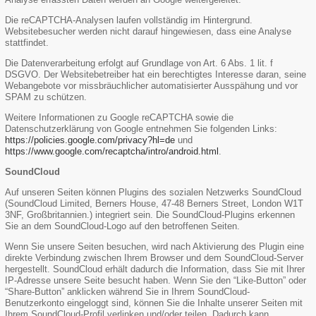
Die reCAPTCHA-Analysen laufen vollständig im Hintergrund.
Websitebesucher werden nicht darauf hingewiesen, dass eine Analyse
stattfindet.
Die Datenverarbeitung erfolgt auf Grundlage von Art. 6 Abs. 1 lit. f
DSGVO. Der Websitebetreiber hat ein berechtigtes Interesse daran, seine
Webangebote vor missbräuchlicher automatisierter Ausspähung und vor
SPAM zu schützen.
Weitere Informationen zu Google reCAPTCHA sowie die
Datenschutzerklärung von Google entnehmen Sie folgenden Links:
https://policies.google.com/privacy?hl=de
und
https://www.google.com/recaptcha/intro/android.html
.
SoundCloud
Auf unseren Seiten können Plugins des sozialen Netzwerks SoundCloud
(SoundCloud Limited, Berners House, 47-48 Berners Street, London W1T
3NF, Großbritannien.) integriert sein. Die SoundCloud-Plugins erkennen
Sie an dem SoundCloud-Logo auf den betroffenen Seiten.
Wenn Sie unsere Seiten besuchen, wird nach Aktivierung des Plugin eine
direkte Verbindung zwischen Ihrem Browser und dem SoundCloud-Server
hergestellt. SoundCloud erhält dadurch die Information, dass Sie mit Ihrer
IP-Adresse unsere Seite besucht haben. Wenn Sie den “Like-Button” oder
“Share-Button” anklicken während Sie in Ihrem SoundCloud-
Benutzerkonto eingeloggt sind, können Sie die Inhalte unserer Seiten mit
Ihrem SoundCloud-Profil verlinken und/oder teilen. Dadurch kann