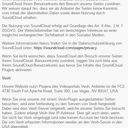
SoundCloud Ihrem Benutzerkonto den Besuch unserer Seiten zuordnen.
Wir weisen darauf hin, dass wir als Anbieter der Seiten keine Kenntnis
vom Inhalt der übermittelten Daten sowie deren Nutzung durch
SoundCloud erhalten.
Die Nutzung von SoundCloud erfolgt auf Grundlage des Art. 6 Abs. 1 lit. f
DSGVO. Der Websitebetreiber hat ein berechtigtes Interesse an einer
möglichst umfangreichen Sichtbarkeit in den Sozialen Medien.
Weitere Informationen hierzu finden Sie in der Datenschutzerklärung von
SoundCloud unter:
https://soundcloud.com/pages/privacy
.
Wenn Sie nicht wünschen, dass SoundCloud den Besuch unserer Seiten
Ihrem SoundCloud- Benutzerkonto zuordnet, loggen Sie sich bitte aus
Ihrem SoundCloud-Benutzerkonto aus bevor Sie Inhalte des SoundCloud-
Plugins aktivieren.
Veoh
Unsere Website nutzt Plugins des Videoportals Veoh. Anbieter ist die FC2,
4730 South Fort Apache Road, Suite 300, Las Vegas, NV 89147, USA.
Wenn Sie eine unserer mit einem Veoh-Plugin ausgestatteten Seiten
besuchen, wird eine Verbindung zu den Servern von Veoh hergestellt.
Dabei wird dem Veoh-Server mitgeteilt, welche unserer Seiten Sie besucht
haben. Zudem erlangt Veoh Ihre IP-Adresse. Dies gilt auch dann, wenn
Sie nicht bei Veoh eingeloggt sind oder keinen Account bei Veoh besitzen.
Die von Veoh erfassten Informationen werden an den Veoh-Server in den
USA übermittelt.