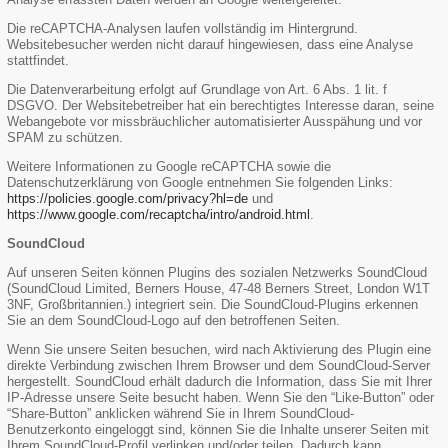
Die reCAPTCHA-Analysen laufen vollständig im Hintergrund.
Websitebesucher werden nicht darauf hingewiesen, dass eine Analyse
stattfindet.
Die Datenverarbeitung erfolgt auf Grundlage von Art. 6 Abs. 1 lit. f
DSGVO. Der Websitebetreiber hat ein berechtigtes Interesse daran, seine
Webangebote vor missbräuchlicher automatisierter Ausspähung und vor
SPAM zu schützen.
Weitere Informationen zu Google reCAPTCHA sowie die
Datenschutzerklärung von Google entnehmen Sie folgenden Links:
https://policies.google.com/privacy?hl=de
und
https://www.google.com/recaptcha/intro/android.html
.
SoundCloud
Auf unseren Seiten können Plugins des sozialen Netzwerks SoundCloud
(SoundCloud Limited, Berners House, 47-48 Berners Street, London W1T
3NF, Großbritannien.) integriert sein. Die SoundCloud-Plugins erkennen
Sie an dem SoundCloud-Logo auf den betroffenen Seiten.
Wenn Sie unsere Seiten besuchen, wird nach Aktivierung des Plugin eine
direkte Verbindung zwischen Ihrem Browser und dem SoundCloud-Server
hergestellt. SoundCloud erhält dadurch die Information, dass Sie mit Ihrer
IP-Adresse unsere Seite besucht haben. Wenn Sie den “Like-Button” oder
“Share-Button” anklicken während Sie in Ihrem SoundCloud-
Benutzerkonto eingeloggt sind, können Sie die Inhalte unserer Seiten mit
Ihrem SoundCloud-Profil verlinken und/oder teilen. Dadurch kann