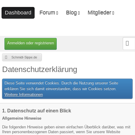
Forum
Blog
Mitglieder
Dashboard
Unerledigte Themen
Ungelesene Artikel
Letzte Aktivitäten
Benutzer online
Mitgliedersuche
Anmelden oder registrieren
Schmidt-Sippe.de
Datenschutzerklärung
Diese Seite verwendet Cookies. Durch die Nutzung unserer Seite
erklären Sie sich damit einverstanden, dass wir Cookies setzen.
Weitere Informationen
1. Datenschutz auf einen Blick
Allgemeine Hinweise
Die folgenden Hinweise geben einen einfachen Überblick darüber, was mit
Ihren personenbezogenen Daten passiert, wenn Sie unsere Website