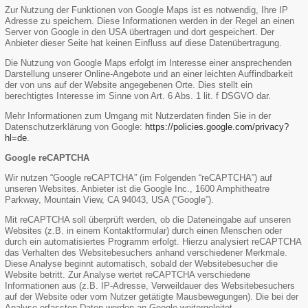
Zur Nutzung der Funktionen von Google Maps ist es notwendig, Ihre IP
Adresse zu speichern. Diese Informationen werden in der Regel an einen
Server von Google in den USA übertragen und dort gespeichert. Der
Anbieter dieser Seite hat keinen Einfluss auf diese Datenübertragung.
Die Nutzung von Google Maps erfolgt im Interesse einer ansprechenden
Darstellung unserer Online-Angebote und an einer leichten Auffindbarkeit
der von uns auf der Website angegebenen Orte. Dies stellt ein
berechtigtes Interesse im Sinne von Art. 6 Abs. 1 lit. f DSGVO dar.
Mehr Informationen zum Umgang mit Nutzerdaten finden Sie in der
Datenschutzerklärung von Google:
https://policies.google.com/privacy?
hl=de
.
Google reCAPTCHA
Wir nutzen “Google reCAPTCHA” (im Folgenden “reCAPTCHA”) auf
unseren Websites. Anbieter ist die Google Inc., 1600 Amphitheatre
Parkway, Mountain View, CA 94043, USA (“Google”).
Mit reCAPTCHA soll überprüft werden, ob die Dateneingabe auf unseren
Websites (z.B. in einem Kontaktformular) durch einen Menschen oder
durch ein automatisiertes Programm erfolgt. Hierzu analysiert reCAPTCHA
das Verhalten des Websitebesuchers anhand verschiedener Merkmale.
Diese Analyse beginnt automatisch, sobald der Websitebesucher die
Website betritt. Zur Analyse wertet reCAPTCHA verschiedene
Informationen aus (z.B. IP-Adresse, Verweildauer des Websitebesuchers
auf der Website oder vom Nutzer getätigte Mausbewegungen). Die bei der
Analyse erfassten Daten werden an Google weitergeleitet.