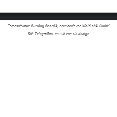
Forensoftware:
Burning Board®
, entwickelt von
WoltLab® GmbH
Stil:
Telegrafico
, erstellt von
cls-design