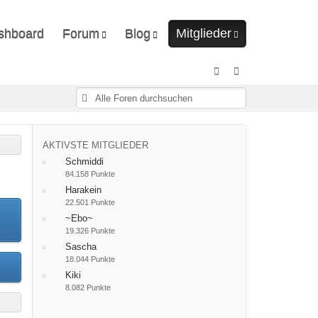
shboard
Forum
Blog
Mitglieder
Unerledigte Themen
Ungelesene Artikel
Letzte Aktivitäten
Benutzer online
Mitgliedersuche
AKTIVSTE MITGLIEDER
Schmiddi
84.158 Punkte
Harakein
22.501 Punkte
~Ebo~
19.326 Punkte
Sascha
18.044 Punkte
Kiki
8.082 Punkte