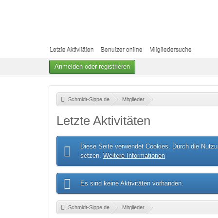
Letzte Aktivitäten
Benutzer online
Mitgliedersuche
Anmelden oder registrieren
Schmidt-Sippe.de
»
Mitglieder
»
Letzte Aktivitäten
Diese Seite verwendet Cookies. Durch die Nutzun
setzen.
Weitere Informationen
Es sind keine Aktivitäten vorhanden.
Schmidt-Sippe.de
»
Mitglieder
»