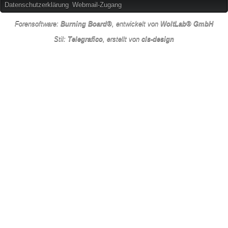
Datenschutzerklärung
Webmail-Zugang
Forensoftware:
Burning Board®
, entwickelt von
WoltLab® GmbH
Stil:
Telegrafico
, erstellt von
cls-design