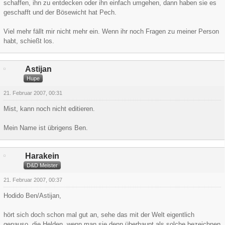
schaffen, ihn zu entdecken oder ihn einfach umgehen, dann haben sie es
geschafft und der Bösewicht hat Pech.
Viel mehr fällt mir nicht mehr ein. Wenn ihr noch Fragen zu meiner Person
habt, schießt los.
Astijan
Hupe
21. Februar 2007, 00:31
Mist, kann noch nicht editieren.
Mein Name ist übrigens Ben.
Harakein
D&D Meister
21. Februar 2007, 00:37
Hodido Ben/Astijan,
hört sich doch schon mal gut an, sehe das mit der Welt eigentlich
genauso, die Helden, wenn man sie denn überhaupt als solche bezeichnen