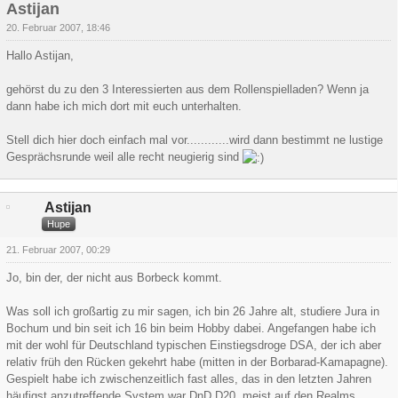
Astijan
20. Februar 2007, 18:46
Hallo Astijan,
gehörst du zu den 3 Interessierten aus dem Rollenspielladen? Wenn ja
dann habe ich mich dort mit euch unterhalten.
Stell dich hier doch einfach mal vor............wird dann bestimmt ne lustige
Gesprächsrunde weil alle recht neugierig sind
Astijan
Hupe
21. Februar 2007, 00:29
Jo, bin der, der nicht aus Borbeck kommt.
Was soll ich großartig zu mir sagen, ich bin 26 Jahre alt, studiere Jura in
Bochum und bin seit ich 16 bin beim Hobby dabei. Angefangen habe ich
mit der wohl für Deutschland typischen Einstiegsdroge DSA, der ich aber
relativ früh den Rücken gekehrt habe (mitten in der Borbarad-Kamapagne).
Gespielt habe ich zwischenzeitlich fast alles, das in den letzten Jahren
häufigst anzutreffende System war DnD D20, meist auf den Realms