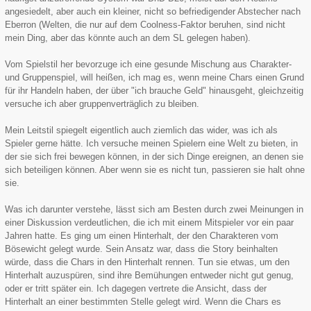
angesiedelt, aber auch ein kleiner, nicht so befriedigender Abstecher nach
Eberron (Welten, die nur auf dem Coolness-Faktor beruhen, sind nicht
mein Ding, aber das könnte auch an dem SL gelegen haben).
Vom Spielstil her bevorzuge ich eine gesunde Mischung aus Charakter-
und Gruppenspiel, will heißen, ich mag es, wenn meine Chars einen Grund
für ihr Handeln haben, der über "ich brauche Geld" hinausgeht, gleichzeitig
versuche ich aber gruppenverträglich zu bleiben.
Mein Leitstil spiegelt eigentlich auch ziemlich das wider, was ich als
Spieler gerne hätte. Ich versuche meinen Spielern eine Welt zu bieten, in
der sie sich frei bewegen können, in der sich Dinge ereignen, an denen sie
sich beteiligen können. Aber wenn sie es nicht tun, passieren sie halt ohne
sie.
Was ich darunter verstehe, lässt sich am Besten durch zwei Meinungen in
einer Diskussion verdeutlichen, die ich mit einem Mitspieler vor ein paar
Jahren hatte. Es ging um einen Hinterhalt, der den Charakteren vom
Bösewicht gelegt wurde. Sein Ansatz war, dass die Story beinhalten
würde, dass die Chars in den Hinterhalt rennen. Tun sie etwas, um den
Hinterhalt auzuspüren, sind ihre Bemühungen entweder nicht gut genug,
oder er tritt später ein. Ich dagegen vertrete die Ansicht, dass der
Hinterhalt an einer bestimmten Stelle gelegt wird. Wenn die Chars es