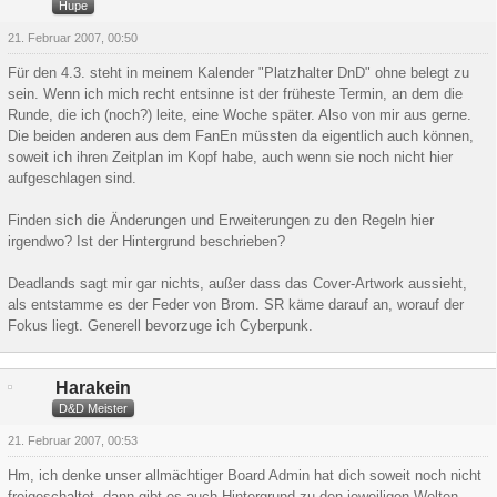
Hupe
21. Februar 2007, 00:50
Für den 4.3. steht in meinem Kalender "Platzhalter DnD" ohne belegt zu
sein. Wenn ich mich recht entsinne ist der früheste Termin, an dem die
Runde, die ich (noch?) leite, eine Woche später. Also von mir aus gerne.
Die beiden anderen aus dem FanEn müssten da eigentlich auch können,
soweit ich ihren Zeitplan im Kopf habe, auch wenn sie noch nicht hier
aufgeschlagen sind.
Finden sich die Änderungen und Erweiterungen zu den Regeln hier
irgendwo? Ist der Hintergrund beschrieben?
Deadlands sagt mir gar nichts, außer dass das Cover-Artwork aussieht,
als entstamme es der Feder von Brom. SR käme darauf an, worauf der
Fokus liegt. Generell bevorzuge ich Cyberpunk.
Harakein
D&D Meister
21. Februar 2007, 00:53
Hm, ich denke unser allmächtiger Board Admin hat dich soweit noch nicht
freigeschaltet, dann gibt es auch Hintergrund zu den jeweiligen Welten.