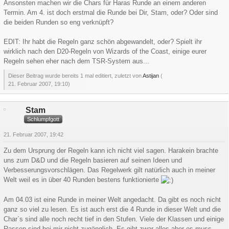
Ansonsten machen wir die Chars für Haras Runde an einem anderen
Termin. Am 4. ist doch erstmal die Runde bei Dir, Stam, oder? Oder sind
die beiden Runden so eng verknüpft?
EDIT: Ihr habt die Regeln ganz schön abgewandelt, oder? Spielt ihr
wirklich nach den D20-Regeln von Wizards of the Coast, einige eurer
Regeln sehen eher nach dem TSR-System aus...
Dieser Beitrag wurde bereits 1 mal editiert, zuletzt von
Astijan
(
21. Februar 2007, 19:10
)
Stam
Schlumpfgott
21. Februar 2007, 19:42
Zu dem Ursprung der Regeln kann ich nicht viel sagen. Harakein brachte
uns zum D&D und die Regeln basieren auf seinen Ideen und
Verbesserungsvorschlägen. Das Regelwerk gilt natürlich auch in meiner
Welt weil es in über 40 Runden bestens funktionierte
Am 04.03 ist eine Runde in meiner Welt angedacht. Da gibt es noch nicht
ganz so viel zu lesen. Es ist auch erst die 4 Runde in dieser Welt und die
Char`s sind alle noch recht tief in den Stufen. Viele der Klassen und einige
Rassen sind bei mir nicht zugänglich. Es gibt zwar alles aber es muss