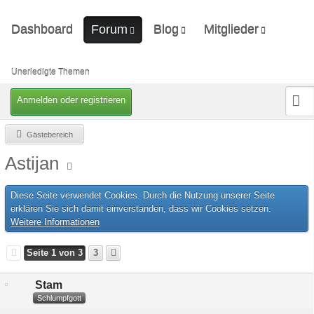
Dashboard
Blog
Mitglieder
Forum
Ungelesene Artikel
Letzte Aktivitäten
Unerledigte Themen
Benutzer online
Unerledigte Themen
Mitgliedersuche
Anmelden oder registrieren
Gästebereich
Astijan
Diese Seite verwendet Cookies. Durch die Nutzung unserer Seite
erklären Sie sich damit einverstanden, dass wir Cookies setzen.
Weitere Informationen
Seite 1 von 3
3
Stam
Schlumpfgott