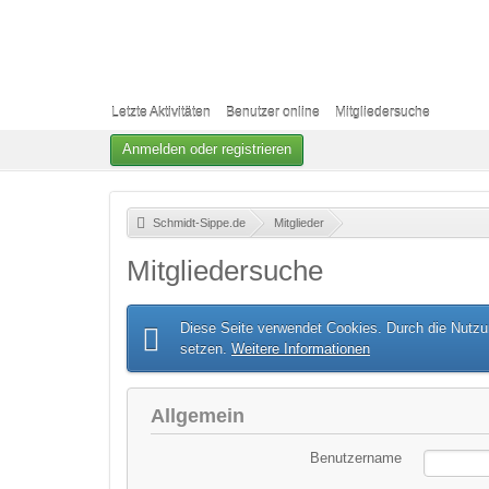
Letzte Aktivitäten
Benutzer online
Mitgliedersuche
Anmelden oder registrieren
Schmidt-Sippe.de
»
Mitglieder
»
Mitgliedersuche
Diese Seite verwendet Cookies. Durch die Nutzun
setzen.
Weitere Informationen
Allgemein
Benutzername