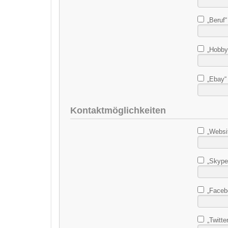
„Beruf“ 
„Hobbys
„Ebay“ 
Kontaktmöglichkeiten
„Websit
„Skype“
„Facebo
„Twitter