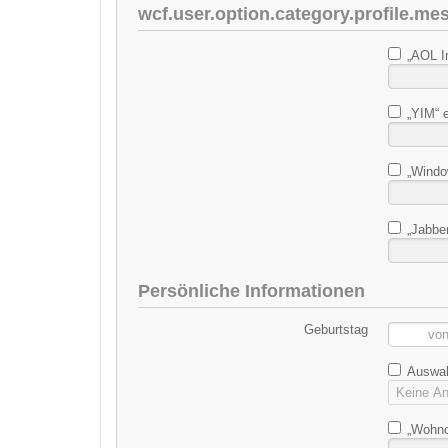
wcf.user.option.category.profile.me
„AOL In
„YIM“ e
„Window
„Jabber
Persönliche Informationen
Geburtstag
Auswahl
„Wohnor