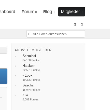
shboard
Forum
Blog
Mitglieder
Unerledigte Themen
Ungelesene Artikel
Letzte Aktivitäten
Benutzer online
Mitgliedersuche
AKTIVSTE MITGLIEDER
Schmiddi
84.158 Punkte
Harakein
22.501 Punkte
~Ebo~
19.326 Punkte
Sascha
18.044 Punkte
Kiki
8.082 Punkte