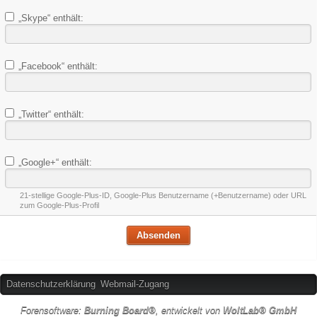
„Skype“ enthält:
„Facebook“ enthält:
„Twitter“ enthält:
„Google+“ enthält:
21-stellige Google-Plus-ID, Google-Plus Benutzername (+Benutzername) oder URL
zum Google-Plus-Profil
Datenschutzerklärung
Webmail-Zugang
Forensoftware:
Burning Board®
, entwickelt von
WoltLab® GmbH