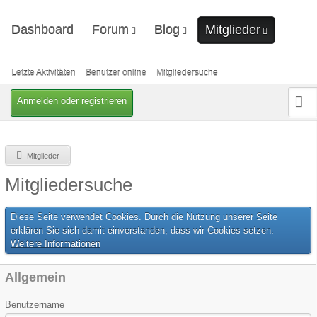
Dashboard
Forum
Blog
Mitglieder
Unerledigte Themen
Ungelesene Artikel
Letzte Aktivitäten
Benutzer online
Letzte Aktivitäten
Benutzer online
Mitgliedersuche
Mitgliedersuche
Anmelden oder registrieren
Mitglieder
Mitgliedersuche
Diese Seite verwendet Cookies. Durch die Nutzung unserer Seite
erklären Sie sich damit einverstanden, dass wir Cookies setzen.
Weitere Informationen
Allgemein
Benutzername