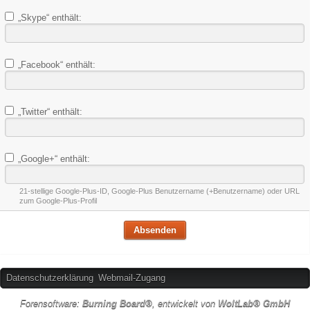
„Skype“ enthält:
„Facebook“ enthält:
„Twitter“ enthält:
„Google+“ enthält:
21-stellige Google-Plus-ID, Google-Plus Benutzername (+Benutzername) oder URL
zum Google-Plus-Profil
Datenschutzerklärung
Webmail-Zugang
Forensoftware:
Burning Board®
, entwickelt von
WoltLab® GmbH