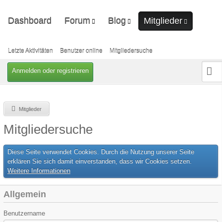
Dashboard
Forum
Blog
Mitglieder
Unerledigte Themen
Ungelesene Artikel
Letzte Aktivitäten
Benutzer online
Letzte Aktivitäten
Benutzer online
Mitgliedersuche
Mitgliedersuche
Anmelden oder registrieren
Mitglieder
Mitgliedersuche
Diese Seite verwendet Cookies. Durch die Nutzung unserer Seite
erklären Sie sich damit einverstanden, dass wir Cookies setzen.
Weitere Informationen
Allgemein
Benutzername