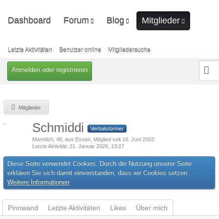
Dashboard
Forum
Blog
Mitglieder
Unerledigte Themen
Ungelesene Artikel
Letzte Aktivitäten
Benutzer online
Letzte Aktivitäten
Benutzer online
Mitgliedersuche
Mitgliedersuche
Anmelden oder registrieren
Mitglieder
Schmiddi
Verbalstürmer
Männlich
46
aus Essen
Mitglied seit 16. Juni 2003
Letzte Aktivität
21. Januar 2026, 13:27
Diese Seite verwendet Cookies. Durch die Nutzung unserer Seite
erklären Sie sich damit einverstanden, dass wir Cookies setzen.
Weitere Informationen
Pinnwand
Letzte Aktivitäten
Likes
Über mich