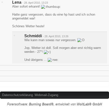
Lena
-
28. April 2010, 13:23
Aber sofort erkannt!
Hatte ganz vergessen, dass du eine hp hast und ich schon
angemeldet war!
Schönes Wetter heute!
Schmiddi
-
28. April 2010, 13:26
Wie kann man sowas nur vergessen.
Jop, Wetter ist doll. Soll morgen aber erst richtig warm
werden - 27°!
Und übrigens ...
Datenschutzerklärung
Webmail-Zugang
Forensoftware:
Burning Board®
, entwickelt von
WoltLab® GmbH