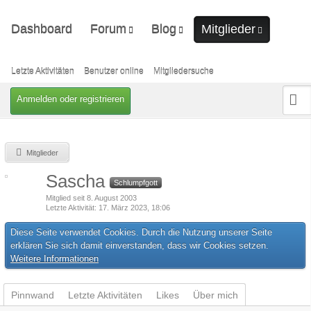
Dashboard
Forum
Blog
Mitglieder
Unerledigte Themen
Ungelesene Artikel
Letzte Aktivitäten
Benutzer online
Letzte Aktivitäten
Benutzer online
Mitgliedersuche
Mitgliedersuche
Anmelden oder registrieren
Mitglieder
Sascha
Schlumpfgott
Mitglied seit 8. August 2003
Letzte Aktivität
17. März 2023, 18:06
Diese Seite verwendet Cookies. Durch die Nutzung unserer Seite
erklären Sie sich damit einverstanden, dass wir Cookies setzen.
Weitere Informationen
Pinnwand
Letzte Aktivitäten
Likes
Über mich