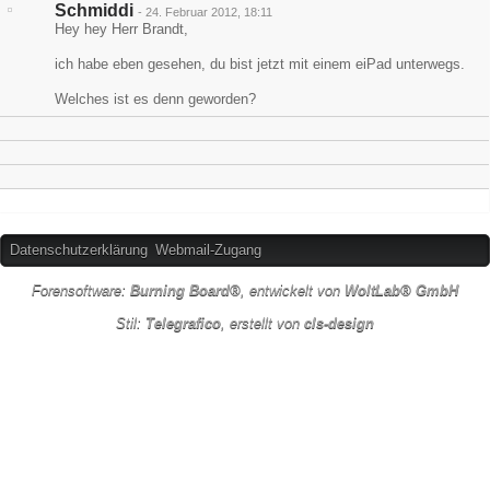
Schmiddi
-
24. Februar 2012, 18:11
Hey hey Herr Brandt,
ich habe eben gesehen, du bist jetzt mit einem eiPad unterwegs.
Welches ist es denn geworden?
Datenschutzerklärung
Webmail-Zugang
Forensoftware:
Burning Board®
, entwickelt von
WoltLab® GmbH
Stil:
Telegrafico
, erstellt von
cls-design