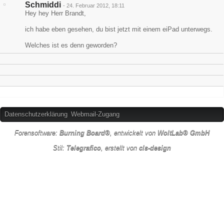
Schmiddi
-
24. Februar 2012, 18:11
Hey hey Herr Brandt,
ich habe eben gesehen, du bist jetzt mit einem eiPad unterwegs.
Welches ist es denn geworden?
Datenschutzerklärung
Webmail-Zugang
Forensoftware:
Burning Board®
, entwickelt von
WoltLab® GmbH
Stil:
Telegrafico
, erstellt von
cls-design