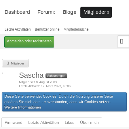
Dashboard
Forum
Blog
Mitglieder
Unerledigte Themen
Ungelesene Artikel
Letzte Aktivitäten
Benutzer online
Letzte Aktivitäten
Benutzer online
Mitgliedersuche
Mitgliedersuche
Anmelden oder registrieren
Mitglieder
Sascha
Schlumpfgott
Mitglied seit 8. August 2003
Letzte Aktivität
17. März 2023, 18:06
Diese Seite verwendet Cookies. Durch die Nutzung unserer Seite
erklären Sie sich damit einverstanden, dass wir Cookies setzen.
Weitere Informationen
Pinnwand
Letzte Aktivitäten
Likes
Über mich