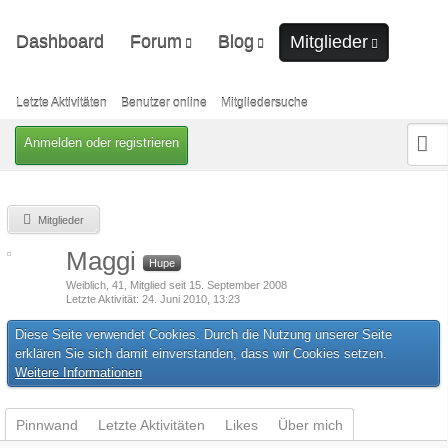
Dashboard
Forum
Blog
Mitglieder
Unerledigte Themen
Ungelesene Artikel
Letzte Aktivitäten
Benutzer online
Letzte Aktivitäten
Benutzer online
Mitgliedersuche
Mitgliedersuche
Anmelden oder registrieren
Mitglieder
Maggi
Hupe
Weiblich
41
Mitglied seit 15. September 2008
Letzte Aktivität
24. Juni 2010, 13:23
Diese Seite verwendet Cookies. Durch die Nutzung unserer Seite
erklären Sie sich damit einverstanden, dass wir Cookies setzen.
Weitere Informationen
Pinnwand
Letzte Aktivitäten
Likes
Über mich