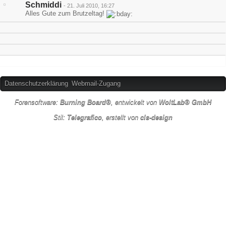
Schmiddi
-
21. Juli 2010, 16:27
Alles Gute zum Brutzeltag!
Datenschutzerklärung
Webmail-Zugang
Forensoftware:
Burning Board®
, entwickelt von
WoltLab® GmbH
Stil:
Telegrafico
, erstellt von
cls-design