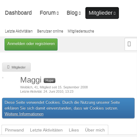
Dashboard
Forum
Blog
Mitglieder
Unerledigte Themen
Ungelesene Artikel
Letzte Aktivitäten
Benutzer online
Letzte Aktivitäten
Benutzer online
Mitgliedersuche
Mitgliedersuche
Anmelden oder registrieren
Mitglieder
Maggi
Hupe
Weiblich
41
Mitglied seit 15. September 2008
Letzte Aktivität
24. Juni 2010, 13:23
Diese Seite verwendet Cookies. Durch die Nutzung unserer Seite
erklären Sie sich damit einverstanden, dass wir Cookies setzen.
Weitere Informationen
Pinnwand
Letzte Aktivitäten
Likes
Über mich