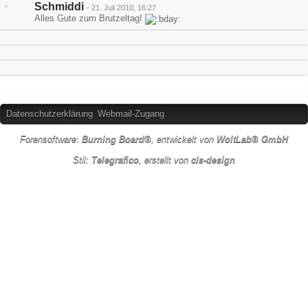
Schmiddi
-
21. Juli 2010, 16:27
Alles Gute zum Brutzeltag!
Datenschutzerklärung
Webmail-Zugang
Forensoftware:
Burning Board®
, entwickelt von
WoltLab® GmbH
Stil:
Telegrafico
, erstellt von
cls-design