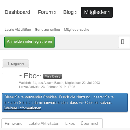
Dashboard
Forum
Blog
Mitglieder
Unerledigte Themen
Ungelesene Artikel
Letzte Aktivitäten
Benutzer online
Letzte Aktivitäten
Benutzer online
Mitgliedersuche
Mitgliedersuche
Anmelden oder registrieren
Mitglieder
~Ebo~
Miss Daisy
Weiblich
41
aus Ausem Bauch
Mitglied seit 22. Juli 2003
Letzte Aktivität
23. Februar 2019, 17:25
Diese Seite verwendet Cookies. Durch die Nutzung unserer Seite
erklären Sie sich damit einverstanden, dass wir Cookies setzen.
Weitere Informationen
Pinnwand
Letzte Aktivitäten
Likes
Über mich