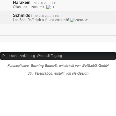
Harakein
-
20. Juni 2010, 14:21
Ollah, los... zock mit.
Schmiddi
-
20. Juni 2010, 14:11
Los Sari! Raff dich auf, und zock mit!
Datenschutzerklärung
Webmail-Zugang
Forensoftware:
Burning Board®
, entwickelt von
WoltLab® GmbH
Stil:
Telegrafico
, erstellt von
cls-design