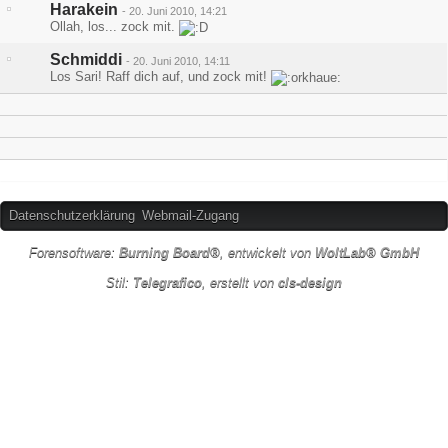
Harakein
-
20. Juni 2010, 14:21
Ollah, los... zock mit.
Schmiddi
-
20. Juni 2010, 14:11
Los Sari! Raff dich auf, und zock mit!
Datenschutzerklärung
Webmail-Zugang
Forensoftware:
Burning Board®
, entwickelt von
WoltLab® GmbH
Stil:
Telegrafico
, erstellt von
cls-design