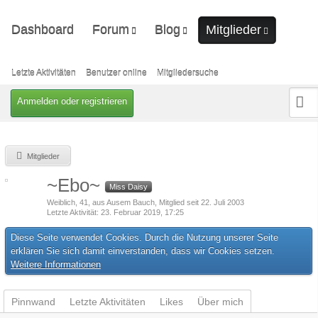
Dashboard
Forum
Blog
Mitglieder
Unerledigte Themen
Ungelesene Artikel
Letzte Aktivitäten
Benutzer online
Letzte Aktivitäten
Benutzer online
Mitgliedersuche
Mitgliedersuche
Anmelden oder registrieren
Mitglieder
~Ebo~
Miss Daisy
Weiblich
41
aus Ausem Bauch
Mitglied seit 22. Juli 2003
Letzte Aktivität
23. Februar 2019, 17:25
Diese Seite verwendet Cookies. Durch die Nutzung unserer Seite
erklären Sie sich damit einverstanden, dass wir Cookies setzen.
Weitere Informationen
Pinnwand
Letzte Aktivitäten
Likes
Über mich