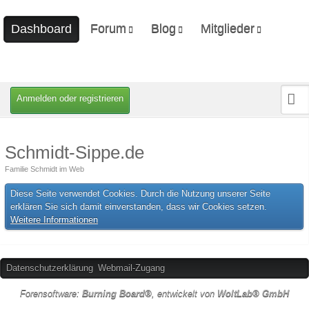
Forum
Blog
Mitglieder
Dashboard
Unerledigte Themen
Ungelesene Artikel
Letzte Aktivitäten
Benutzer online
Mitgliedersuche
Anmelden oder registrieren
Schmidt-Sippe.de
Familie Schmidt im Web
Diese Seite verwendet Cookies. Durch die Nutzung unserer Seite
erklären Sie sich damit einverstanden, dass wir Cookies setzen.
Weitere Informationen
Datenschutzerklärung
Webmail-Zugang
Forensoftware:
Burning Board®
, entwickelt von
WoltLab® GmbH